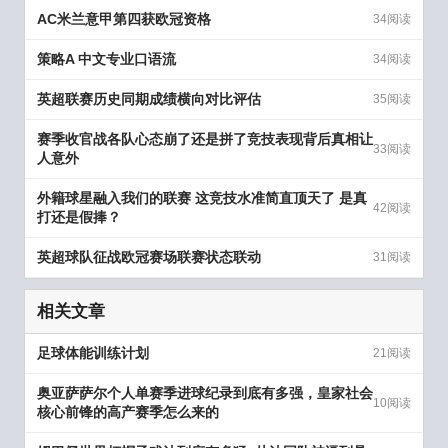
AC米兰意甲第四获欧冠资格
34阅读
策略A 中文专业口语流
34阅读
英超联赛历史同期成绩横向对比评估
35阅读
赛季收官战各队心态崩了还是拼了竞技表现背后真相让
33阅读
人意外
外籍球星融入我们的联赛 这竞技水准简直顶天了 是真
42阅读
打还是假捧？
英超球队征战欧冠赛场联赛状态联动
31阅读
相关文章
足球体能训练计划
21阅读
奥亚萨萨尔个人单赛季进球纪录到底有多强，皇家社会
10阅读
核心前锋的高产赛季怎么来的