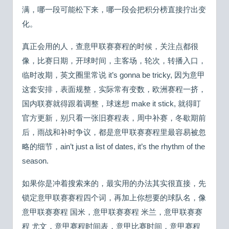
满，哪一段可能松下来，哪一段会把积分榜直接拧出变
化。
真正会用的人，查意甲联赛赛程的时候，关注点都很
像，比赛日期，开球时间，主客场，轮次，转播入口，
临时改期，英文圈里常说 it’s gonna be tricky, 因为意甲
这套安排，表面规整，实际常有变数，欧洲赛程一挤，
国内联赛就得跟着调整，球迷想 make it stick, 就得盯
官方更新，别只看一张旧赛程表，周中补赛，冬歇期前
后，雨战和补时争议，都是意甲联赛赛程里最容易被忽
略的细节，ain’t just a list of dates, it’s the rhythm of the
season.
如果你是冲着搜索来的，最实用的办法其实很直接，先
锁定意甲联赛赛程四个词，再加上你想要的球队名，像
意甲联赛赛程 国米，意甲联赛赛程 米兰，意甲联赛赛
程 尤文，意甲赛程时间表，意甲比赛时间，意甲赛程