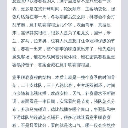
想查意甲联赛赛程的人，脑子里通常不是只想看一张
表，更多是在找开球时间，轮次顺序，主客场变化，强
强对话落在哪一周，冬歇期前后怎么排，补赛会不会打
乱节奏，意甲联赛赛程这几个字，表面简单，真搜起
来，需求其实很细，很多人是为了追尤文，国米，米
兰，罗马，拉齐奥，也有人只是想盯住争冠和保级的节
拍，赛程一出来，整个赛季的味道就出来了，谁先遇到
魔鬼客场，谁在欧战周被分流体能，谁在密集赛程里更
容易掉链子，答案全藏在意甲联赛赛程里。
意甲联赛赛程的结构，本质上就是一整个赛季的时间骨
架，二十支球队，三十八轮比赛，主客场双循环，时间
点会随着电视转播，欧战安排，天气，补赛需求不断微
调，表面看是一串日期，实际看的是节奏，强队怎么分
布，升班马先碰谁，德比战插在哪个窗口，争冠队和中
下游球队的连战怎么铺开，很多老球迷看意甲联赛赛
程，不是只看比分，看的就是这口气，哪一段会突然拉