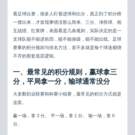
看足球比赛，很多人盯着进球和比分，真正到了积分榜
一摆出来，才发现事情没那么简单。三分、净胜球、相
互战绩、红黄牌，表面看是几条规则，实际决定的是一
支球队能不能进前四，能不能保级，能不能出线。足球
赛事的积分规则与排名方法，差不多就是每个球迷都绕
不开的那套底层逻辑。
一、最常见的积分规则，赢球拿三
分，平局拿一分，输球通常没分
大多数职业联赛和杯赛小组赛，最常见的积分方式就是
这套。
赢一场，拿 3 分。 平一场，拿 1 分。 输一场，拿 0
分。