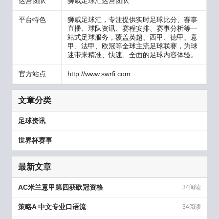
运营团队
狮威足球汇运营团队
平台特色
狮威足球汇，专注提供实时足球比分、赛事
直播、球队资讯、赛程安排、赛事分析等一
站式足球服务，覆盖英超、西甲、德甲、意
甲、法甲、欧冠等全球主流足球联赛，为球
迷带来精准、快速、全面的足球内容体验。
官方站点
http://www.swrfi.com
文章分类
足球资讯
世界杯赛事
最新文章
AC米兰意甲第四获欧冠资格
34阅读
策略A 中文专业口语流
34阅读