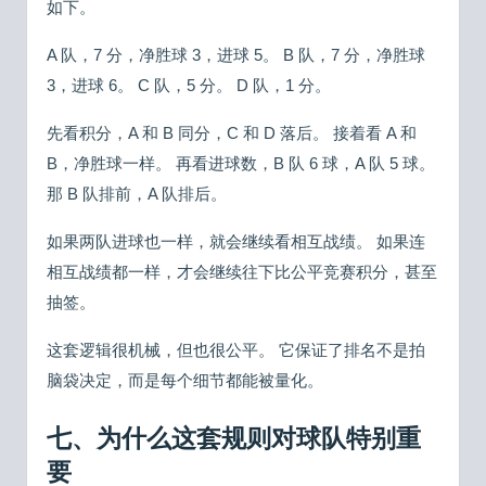
如下。
A 队，7 分，净胜球 3，进球 5。 B 队，7 分，净胜球
3，进球 6。 C 队，5 分。 D 队，1 分。
先看积分，A 和 B 同分，C 和 D 落后。 接着看 A 和
B，净胜球一样。 再看进球数，B 队 6 球，A 队 5 球。
那 B 队排前，A 队排后。
如果两队进球也一样，就会继续看相互战绩。 如果连
相互战绩都一样，才会继续往下比公平竞赛积分，甚至
抽签。
这套逻辑很机械，但也很公平。 它保证了排名不是拍
脑袋决定，而是每个细节都能被量化。
七、为什么这套规则对球队特别重
要