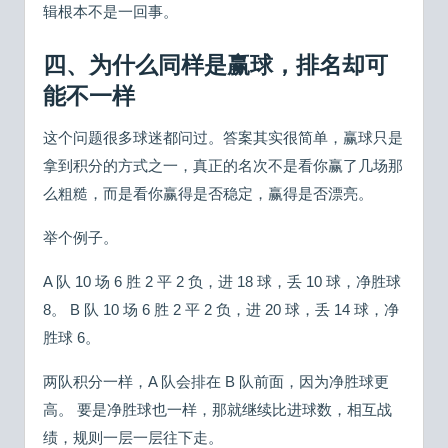
辑根本不是一回事。
四、为什么同样是赢球，排名却可
能不一样
这个问题很多球迷都问过。答案其实很简单，赢球只是
拿到积分的方式之一，真正的名次不是看你赢了几场那
么粗糙，而是看你赢得是否稳定，赢得是否漂亮。
举个例子。
A 队 10 场 6 胜 2 平 2 负，进 18 球，丢 10 球，净胜球
8。 B 队 10 场 6 胜 2 平 2 负，进 20 球，丢 14 球，净
胜球 6。
两队积分一样，A 队会排在 B 队前面，因为净胜球更
高。 要是净胜球也一样，那就继续比进球数，相互战
绩，规则一层一层往下走。