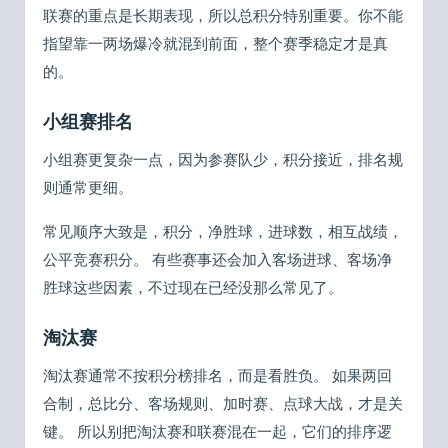
联赛的重点是长期表现，所以总积分特别重要。你不能
指望靠一两场爆冷就混到前面，整个赛季稳定才是真
的。
小组赛排名
小组赛更复杂一点，因为参赛队少，积分接近，排名规
则通常更细。
常见顺序大致是，积分，净胜球，进球数，相互战绩，
公平竞赛积分。 有些赛事还会加入客场进球、客场净
胜球这些因素，不过现在已经没那么常见了。
淘汰赛
淘汰赛通常不按积分榜排名，而是看胜负。 如果两回
合制，总比分、客场规则、加时赛、点球大战，才是关
键。 所以别把淘汰赛和联赛混在一起，它们的排序逻