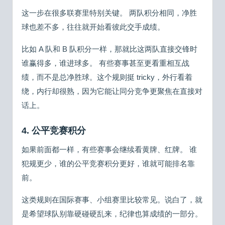
这一步在很多联赛里特别关键。 两队积分相同，净胜
球也差不多，往往就开始看彼此交手成绩。
比如 A 队和 B 队积分一样，那就比这两队直接交锋时
谁赢得多，谁进球多。 有些赛事甚至更看重相互战
绩，而不是总净胜球。这个规则挺 tricky，外行看着
绕，内行却很熟，因为它能让同分竞争更聚焦在直接对
话上。
4. 公平竞赛积分
如果前面都一样，有些赛事会继续看黄牌、红牌。 谁
犯规更少，谁的公平竞赛积分更好，谁就可能排名靠
前。
这类规则在国际赛事、小组赛里比较常见。说白了，就
是希望球队别靠硬碰硬乱来，纪律也算成绩的一部分。