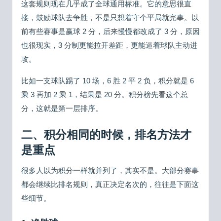
这套规则现在几乎成了全球通用标准。它的意思很直
接，鼓励球队去争胜，不是只想着守个平局就完事。以
前有些赛事是赢球 2 分，后来慢慢都改成了 3 分，原因
也很现实，3 分制更能拉开差距，更能逼着球队主动进
攻。
比如一支球队踢了 10 场，6 胜 2 平 2 负，积分就是 6
乘 3 再加 2 乘 1，结果是 20 分。积分榜先看这个总
分，这就是第一层排序。
二、积分相同的时候，排名方法才
是重点
很多人以为积分一样就并列了，其实不是。大部分赛事
都会继续比排名规则，真正决定名次的，往往是下面这
些细节。