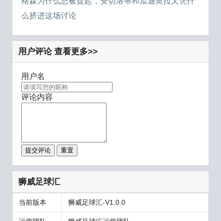
格森为什么总被提起，安切洛蒂和瓜迪奥拉又凭什
么挤进这场讨论
用户评论
查看更多>>
用户名
评论内容
提交评论
重置
狮威足球汇
当前版本
狮威足球汇-V1.0.0