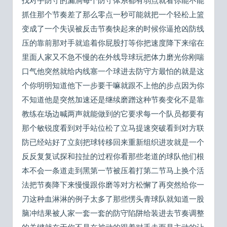
找对手防守的漏洞每个防守体系都有弱点就看你能不能
抓住那个节奏差了那么零点一秒可能就把一个轻松上篮
变成了一个失误被反击节奏快起来的时候你逼抢凶防线
压的靠前那对手就追着你屁股打等你把速度降下来缩在
里面人家又不急不慢的在外线导球玩把体力磨光你刚喘
口气他突然就给内线塞一个球进去防守方最怕的就是这
个你明明知道他下一步要干嘛就跟不上他的步点因为你
不知道他是突然加速还是继续磨蹭这种节奏变化不是靠
教练在场边喊两声就能做到的它要求每一个队员都要有
那个敏锐度看到对手站位松了立马提速突破看到对方联
防已经站好了立刻把球转移回来重新组织进攻就是一个
反反复复试探和拉扯的过程你看那些老道的球队他们根
本不会一条道走到黑第一节被压着打第二节马上换个活
法把节奏降下来慢慢跟你磨等对方松懈了再突然给你一
刀这种血淋淋的例子太多了那些愣头青球队就知道一股
脑冲结果被人家一套一套的防守陷阱给装进去节奏调整