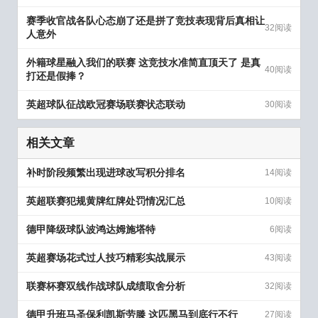
赛季收官战各队心态崩了还是拼了竞技表现背后真相让
32阅读
人意外
外籍球星融入我们的联赛 这竞技水准简直顶天了 是真
40阅读
打还是假捧？
英超球队征战欧冠赛场联赛状态联动
30阅读
相关文章
补时阶段频繁出现进球改写积分排名
14阅读
英超联赛犯规黄牌红牌处罚情况汇总
10阅读
德甲降级球队波鸿达姆施塔特
6阅读
英超赛场花式过人技巧精彩实战展示
43阅读
联赛杯赛双线作战球队成绩取舍分析
32阅读
德甲升班马圣保利凯斯劳滕 这匹黑马到底行不行
27阅读