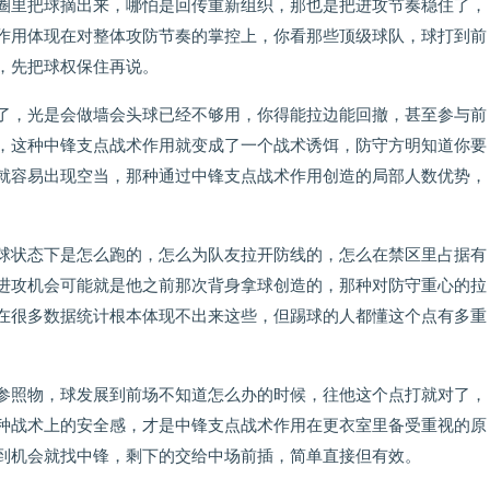
圈里把球摘出来，哪怕是回传重新组织，那也是把进攻节奏稳住了，
作用体现在对整体攻防节奏的掌控上，你看那些顶级球队，球打到前
，先把球权保住再说。
了，光是会做墙会头球已经不够用，你得能拉边能回撤，甚至参与前
，这种中锋支点战术作用就变成了一个战术诱饵，防守方明知道你要
就容易出现空当，那种通过中锋支点战术作用创造的局部人数优势，
球状态下是怎么跑的，怎么为队友拉开防线的，怎么在禁区里占据有
进攻机会可能就是他之前那次背身拿球创造的，那种对防守重心的拉
在很多数据统计根本体现不出来这些，但踢球的人都懂这个点有多重
参照物，球发展到前场不知道怎么办的时候，往他这个点打就对了，
种战术上的安全感，才是中锋支点战术作用在更衣室里备受重视的原
到机会就找中锋，剩下的交给中场前插，简单直接但有效。