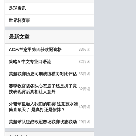
足球资讯
世界杯赛事
最新文章
AC米兰意甲第四获欧冠资格
33阅读
策略A 中文专业口语流
32阅读
英超联赛历史同期成绩横向对比评估
33阅读
赛季收官战各队心态崩了还是拼了竞
32阅读
技表现背后真相让人意外
外籍球星融入我们的联赛 这竞技水准
40阅读
简直顶天了 是真打还是假捧？
英超球队征战欧冠赛场联赛状态联动
29阅读