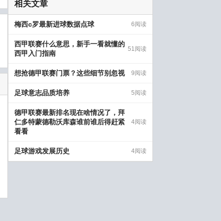
相关文章
梅西c罗最新进球数据点球
6阅读
西甲联赛什么意思，新手一看就懂的
51阅读
西甲入门指南
想抢德甲联赛门票？这些细节别忽视
9阅读
足球意志品质培养
5阅读
德甲联赛最新排名现在啥情况了，拜
仁多特蒙德勒沃库森谁前谁后得赶紧
4阅读
看看
足球游戏发展历史
4阅读