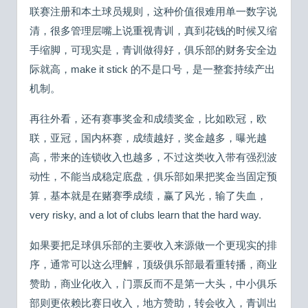
联赛注册和本土球员规则，这种价值很难用单一数字说
清，很多管理层嘴上说重视青训，真到花钱的时候又缩
手缩脚，可现实是，青训做得好，俱乐部的财务安全边
际就高，make it stick 的不是口号，是一整套持续产出
机制。
再往外看，还有赛事奖金和成绩奖金，比如欧冠，欧
联，亚冠，国内杯赛，成绩越好，奖金越多，曝光越
高，带来的连锁收入也越多，不过这类收入带有强烈波
动性，不能当成稳定底盘，俱乐部如果把奖金当固定预
算，基本就是在赌赛季成绩，赢了风光，输了失血，
very risky, and a lot of clubs learn that the hard way.
如果要把足球俱乐部的主要收入来源做一个更现实的排
序，通常可以这么理解，顶级俱乐部最看重转播，商业
赞助，商业化收入，门票反而不是第一大头，中小俱乐
部则更依赖比赛日收入，地方赞助，转会收入，青训出