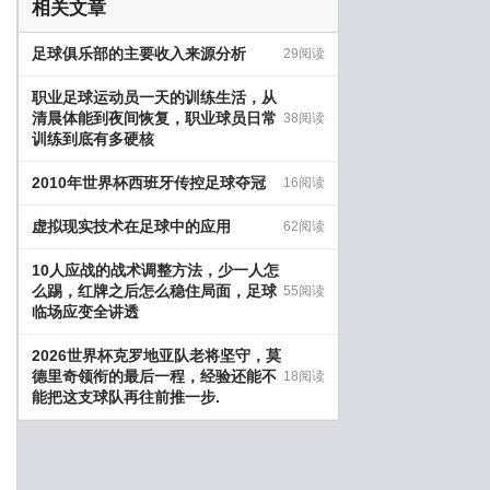
相关文章
足球俱乐部的主要收入来源分析
29阅读
职业足球运动员一天的训练生活，从
清晨体能到夜间恢复，职业球员日常
38阅读
训练到底有多硬核
2010年世界杯西班牙传控足球夺冠
16阅读
虚拟现实技术在足球中的应用
62阅读
10人应战的战术调整方法，少一人怎
么踢，红牌之后怎么稳住局面，足球
55阅读
临场应变全讲透
2026世界杯克罗地亚队老将坚守，莫
德里奇领衔的最后一程，经验还能不
18阅读
能把这支球队再往前推一步.