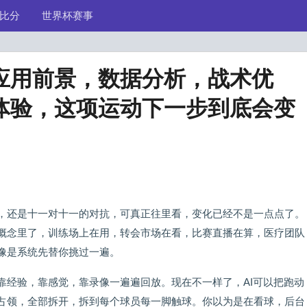
比分
世界杯赛事
应用前景，数据分析，战术优
体验，这项运动下一步到底会变
，还是十一对十一的对抗，可真正往里看，变化已经不是一点点了。
概念里了，训练场上在用，转会市场在看，比赛直播在算，医疗团队
像是系统先替你挑过一遍。
靠经验，靠感觉，靠录像一遍遍回放。现在不一样了，AI可以把跑动
占领，全部拆开，拆到每个球员每一脚触球。你以为是在看球，后台