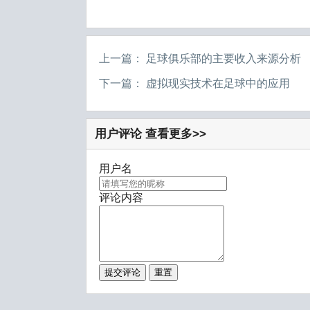
上一篇：
足球俱乐部的主要收入来源分析
下一篇：
虚拟现实技术在足球中的应用
用户评论
查看更多>>
用户名
评论内容
提交评论
重置